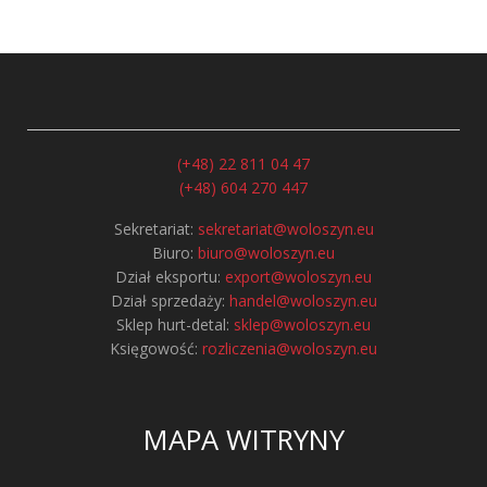
(+48) 22 811 04 47
(+48) 604 270 447
Sekretariat:
sekretariat@woloszyn.eu
Biuro:
biuro@woloszyn.eu
Dział eksportu:
export@woloszyn.eu
Dział sprzedaży:
handel@woloszyn.eu
Sklep hurt-detal:
sklep@woloszyn.eu
Księgowość:
rozliczenia@woloszyn.eu
MAPA WITRYNY