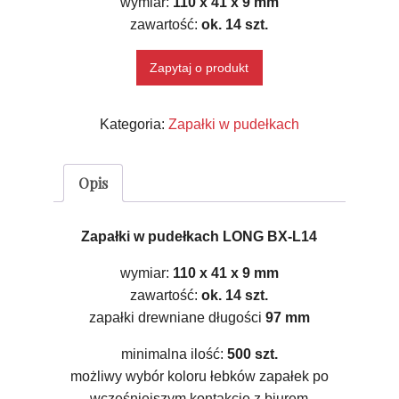
wymiar:
110 x 41 x 9 mm
zawartość:
ok. 14 szt.
Zapytaj o produkt
Kategoria:
Zapałki w pudełkach
Opis
Zapałki w pudełkach LONG BX-L14
wymiar:
110 x 41 x 9 mm
zawartość:
ok. 14 szt.
zapałki drewniane długości
97 mm
minimalna ilość:
500 szt.
możliwy wybór koloru łebków zapałek po
wcześniejszym kontakcie z biurem