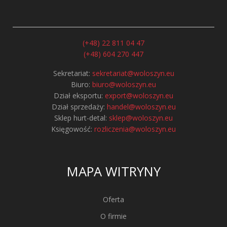
(+48) 22 811 04 47
(+48) 604 270 447
Sekretariat:
sekretariat@woloszyn.eu
Biuro:
biuro@woloszyn.eu
Dział eksportu:
export@woloszyn.eu
Dział sprzedaży:
handel@woloszyn.eu
Sklep hurt-detal:
sklep@woloszyn.eu
Księgowość:
rozliczenia@woloszyn.eu
MAPA WITRYNY
Oferta
O firmie