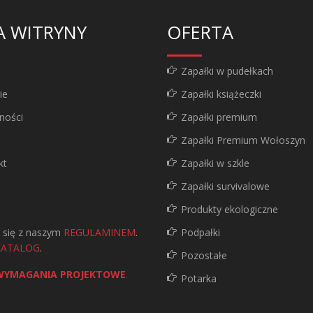
A WITRYNY
OFERTA
a
Zapałki w pudełkach
ie
Zapałki książeczki
ności
Zapałki premium
Zapałki Premium Wołoszyn
kt
Zapałki w szkle
Zapałki survivalowe
Produkty ekologiczne
 się z naszym
REGULAMINEM
.
Podpałki
KATALOG
.
Pozostałe
WYMAGANIA PROJEKTOWE
.
Potarka