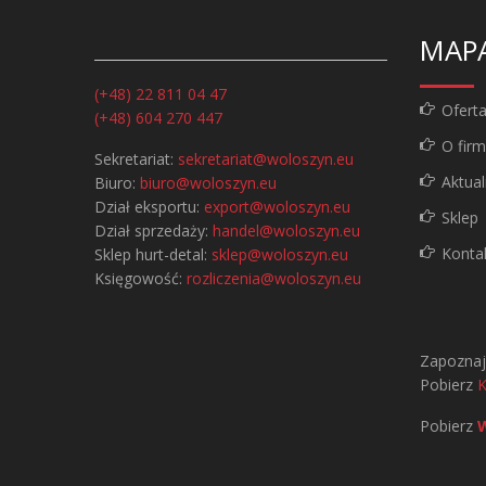
MAP
(+48) 22 811 04 47
Ofert
(+48) 604 270 447
O firm
Sekretariat:
sekretariat@woloszyn.eu
Aktual
Biuro:
biuro@woloszyn.eu
Dział eksportu:
export@woloszyn.eu
Sklep
Dział sprzedaży:
handel@woloszyn.eu
Konta
Sklep hurt-detal:
sklep@woloszyn.eu
Księgowość:
rozliczenia@woloszyn.eu
Zapoznaj
Pobierz
Pobierz