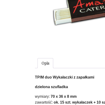
Opis
TP/M duo Wykałaczki z zapałkami
dzielona szufladka
wymiary:
70 x 36 x 8 mm
zawartość:
ok. 15 szt. wykałaczek + 10 s