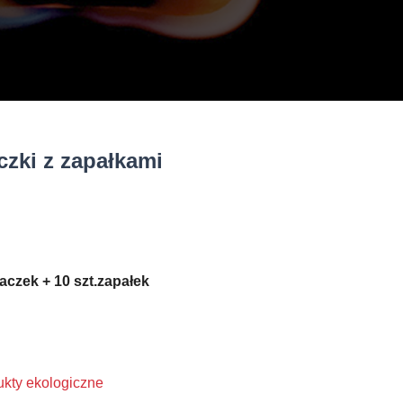
zki z zapałkami
łaczek + 10 szt.zapałek
ukty ekologiczne