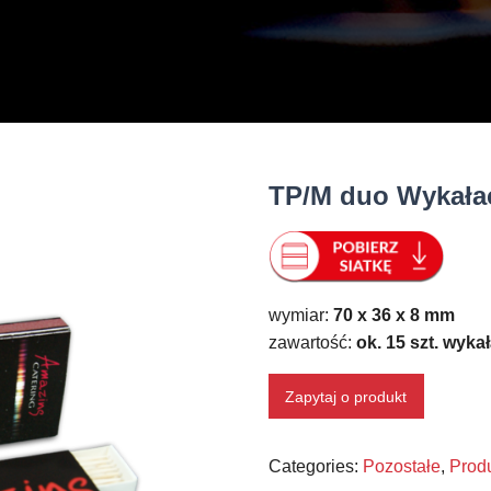
TP/M duo Wykałac
wymiar:
70 x 36 x 8 mm
zawartość:
ok. 15 szt. wyka
Zapytaj o produkt
Categories:
Pozostałe
,
Prod