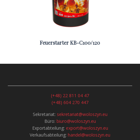
Feuerstarter KB-C100/120
(+48) 22 811 04 47
(+48) 604 270 447
Sekretariat:
sekretariat@woloszyn.eu
Büro:
biuro@woloszyn.eu
Exportabteilung:
export@woloszyn.eu
Verkaufsabteilung:
handel@woloszyn.eu